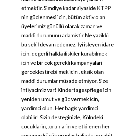
etmektir. Simdiye kadar siyaside KTPP
nin güclenmesi icin, bütün aktiv olan
üyelerimiz günüllü olarak zaman ve
maddi durumunu adamistir.Ne yazikki
bu sekil devam edemez. Iyi isleyen idare
icin, degerli halkla iliskiler kurabilmek
icin ve bir cok gerekli kampanyalari
gerceklestirebilmek icin , eksik olan
maddi durumlar müsade etmiyor. Size
ihtiyacimiz var! Kindertagespflege icin
yeniden umut ve güc vermek icin,
yardimci olun. Her bagis yardimci
olabilir! Sizin desteginizle, Kölndeki
cocuklarin,torunlarin ve etkilenen her
cocugun kücük gruplar halinde ve sabit