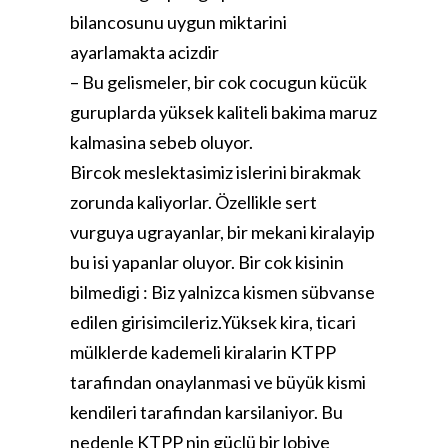
bilancosunu uygun miktarini
ayarlamakta acizdir
– Bu gelismeler, bir cok cocugun kücük
guruplarda yüksek kaliteli bakima maruz
kalmasina sebeb oluyor.
Bircok meslektasimiz islerini birakmak
zorunda kaliyorlar. Özellikle sert
vurguya ugrayanlar, bir mekani kiralayip
bu isi yapanlar oluyor. Bir cok kisinin
bilmedigi : Biz yalnizca kismen sübvanse
edilen girisimcileriz.Yüksek kira, ticari
mülklerde kademeli kiralarin KTPP
tarafindan onaylanmasi ve büyük kismi
kendileri tarafindan karsilaniyor. Bu
nedenle KTPP nin güclü bir lobiye