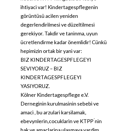
ihtiyaci var! Kindertagespflegenin
görüntüsü acilen yeniden
degerlendirilmesi ve düzeltilmesi
gerekiyor. Takdir ve taninma, uyun
ücretlendirme kadar önemlidir! Cünkü
hepimizin ortak bir yani var:
BIZ KINDERTAGESPFLEGEYI
SEVIYORUZ – BIZ
KINDERTAGESPFLEGEYI
YASIYORUZ.
Kölner Kindertagespflege e.V.
Derneginin kurulmasinin sebebi ve
amaci , bu arzulari karsilamak,
ebevynlerin,cocuklarin ve KTPP ́nin
hak ve amaclarina ulasmaya yardim